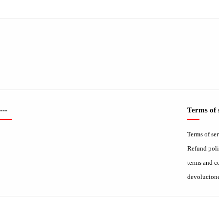
---
Terms of 
Terms of se
Refund pol
terms and c
devolucion