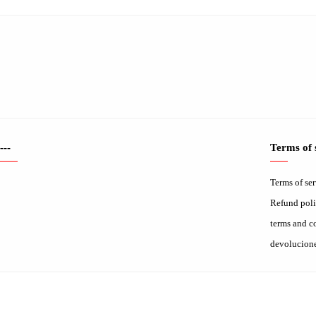
---
Terms of 
Terms of se
Refund pol
terms and c
devolucion