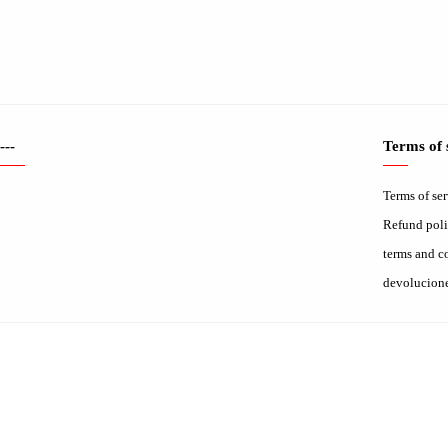
---
Terms of 
Terms of se
Refund pol
terms and c
devolucion