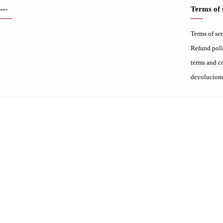
---
Terms of 
Terms of se
Refund pol
terms and c
devolucion