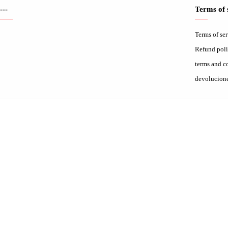
---
Terms of 
Terms of se
Refund pol
terms and c
devolucion