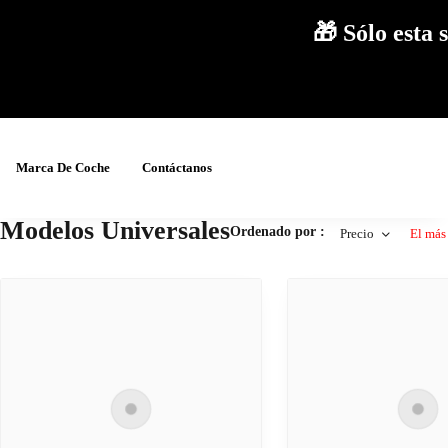
🎁 Sólo est
Marca De Coche
Contáctanos
Modelos Universales
Ordenado por :
Precio
El más