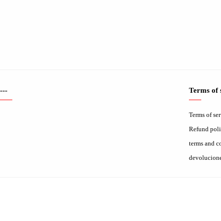
---
Terms of 
Terms of se
Refund pol
terms and c
devolucion