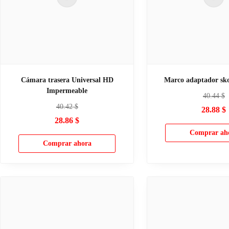
Cámara trasera Universal HD
Marco adaptador sk
Impermeable
40.44
$
40.42
$
28.88
$
28.86
$
Comprar ah
Comprar ahora